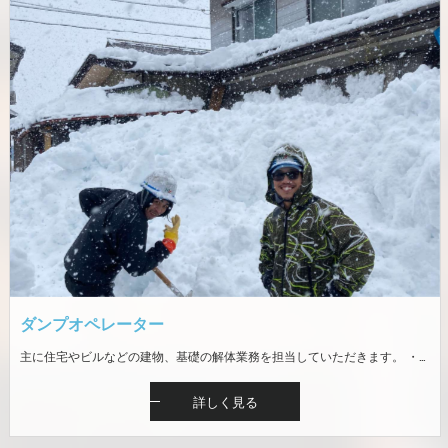
ダンプオペレーター
主に住宅やビルなどの建物、基礎の解体業務を担当していただきます。 ・解体手元作業（廃材仕分け、資材の分別、積み込み） ・解体重機（バックフォー）での作業・ダンプ運転 ※現場は魚沼地域（十日町市、南魚沼市、魚沼市） ※未経験者歓迎。重機運転免許の資格取得補助あり ※冬期は一般リフォームの内装解体等が主です
詳しく見る