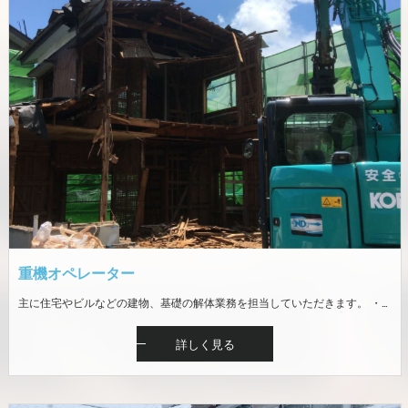
重機オペレーター
主に住宅やビルなどの建物、基礎の解体業務を担当していただきます。 ・解体手元作業（廃材仕分け、資材の分別、積み込み） ・解体重機（バックフォー）での作業・ダンプ運転 ※現場は魚沼地域（十日町市、南魚沼市、魚沼市） ※未経験者歓迎。重機運転免許の資格取得補助あり ※冬期は一般リフォームの内装解体等が主です
詳しく見る