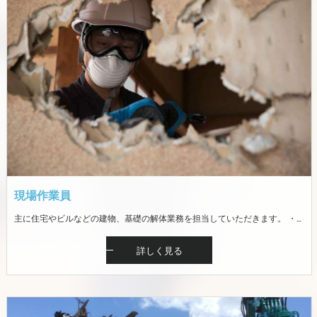
現場作業員
主に住宅やビルなどの建物、基礎の解体業務を担当していただきます。 ・解体手元作業（廃材仕分け、資材の分別、積み込み） ・解体重機（バックフォー）での作業・ダンプ運転 ※現場は魚沼地域（十日町市、南魚沼市、魚沼市） ※未経験者歓迎。重機運転免許の資格取得補助あり ※冬期は一般リフォームの内装解体等が主です
詳しく見る