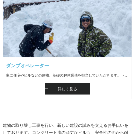
ダンプオペレーター
主に住宅やビルなどの建物、基礎の解体業務を担当していただきます。 ・解体手元作業（廃材仕分け、資材の分別、積み込み） ・解体重機（バックフォー）での作業・ダンプ運転 ※現場は魚沼地域（十日町市、南魚沼市、魚沼市） ※未経験者歓迎。重機運転免許の資格取得補助あり ※冬期は一般リフォームの内装解体等が主です
詳しく見る
建物の取り壊し工事を行い、新しい建設の試みを支えるお手伝いを
しております。コンクリート造の頑丈なビルも、安全性の面から耐