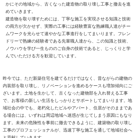
かにその地域から、古くなった建造物の取り壊し工事と撤去を進
めていきます。
建造物を取り壊すためには、丁寧な施工を実現させる知識と技術
の両方が欠かせず、実際の工事には経験豊富な熟練職人達がチー
ムワークを光らせて速やかな工事進行をしてまいります。フレン
ドリーで熟練の経験者である先輩職人達から、この知識と技術、
ノウハウを学び一生もののご自身の技術であると、じっくりと学
んでいただける方を歓迎しています。
昨今では、ただ新築住宅を建てるだけではなく、昔ながらの建物の
内装部を取り壊し、リノベーションを進めるケースも増加傾向にご
ざいます。土地を生かして、古くなった建物部を入れ替える工事
で、お客様の新しい生活をしっかりとサポートしてまいります。地
域社会の中でも、老朽化したビルやアパート、住居がそのままであ
る場合には、いずれは周辺地域へ迷惑が生じてしまう原因にもなり
ます。未来の危険性を事前に撤去できるように、建築物の取り壊し
工事のプロフェッショナルが、迅速丁寧な施工を通して地域社会へ
と貢献していきます。