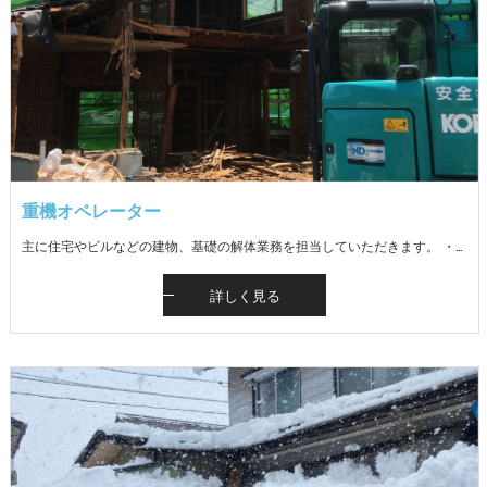
重機オペレーター
主に住宅やビルなどの建物、基礎の解体業務を担当していただきます。 ・解体手元作業（廃材仕分け、資材の分別、積み込み） ・解体重機（バックフォー）での作業・ダンプ運転 ※現場は魚沼地域（十日町市、南魚沼市、魚沼市） ※未経験者歓迎。重機運転免許の資格取得補助あり ※冬期は一般リフォームの内装解体等が主です
詳しく見る