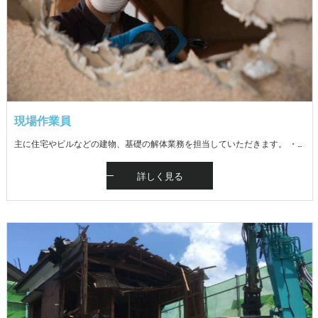
現場作業員
主に住宅やビルなどの建物、基礎の解体業務を担当していただきます。 ・解体手元作業（廃材仕分け、資材の分別、積み込み） ・解体重機（バックフォー）での作業・ダンプ運転 ※現場は魚沼地域（十日町市、南魚沼市、魚沼市） ※未経験者歓迎。重機運転免許の資格取得補助あり ※冬期は一般リフォームの内装解体等が主です
詳しく見る