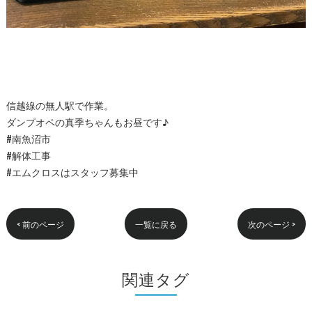
信越線の無人駅で作業。
ダンプオペの真季ちゃんもお昼です♪
#南魚沼市
#解体工事
#エムクロスはスタッフ募集中
< 前のページ
一覧に戻る
次のページ >
関連タグ