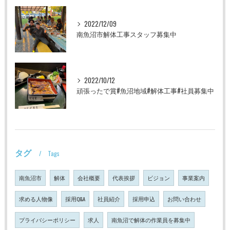
2022/12/09
南魚沼市解体工事スタッフ募集中
2022/10/12
頑張ったで賞#魚沼地域#解体工事#社員募集中
タグ
Tags
南魚沼市
解体
会社概要
代表挨拶
ビジョン
事業案内
求める人物像
採用Q&A
社員紹介
採用申込
お問い合わせ
プライバシーポリシー
求人
南魚沼で解体の作業員を募集中