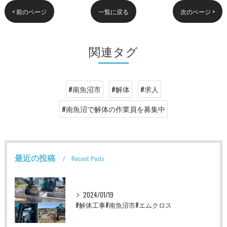
< 前のページ
一覧に戻る
次のページ >
関連タグ
#南魚沼市
#解体
#求人
#南魚沼で解体の作業員を募集中
最近の投稿
Recent Posts
2024/01/19
#解体工事#南魚沼市#エムクロス