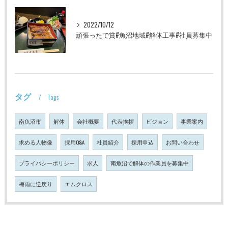
2022/10/12
頑張ったで賞#魚沼地域#解体工事#社員募集中
タグ
Tags
南魚沼市
解体
会社概要
代表挨拶
ビジョン
事業案内
求める人物像
採用Q&A
社員紹介
採用申込
お問い合わせ
プライバシーポリシー
求人
南魚沼で解体の作業員を募集中
梅雨に逆戻り
エムクロス